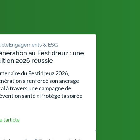
ticle
Engagements & ESG
nération au Festidreuz : une
ition 2026 réussie
rtenaire du Festidreuz 2026,
nération a renforcé son ancrage
cal à travers une campagne de
évention santé « Protège ta soirée
e l’article