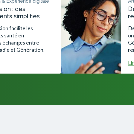
 & Expérience digitale
Ar
ion : des
D
ts simplifiés
re
ion facilite les
Dé
s santé en
on
s échanges entre
Gé
adie et Génération.
re
Lir