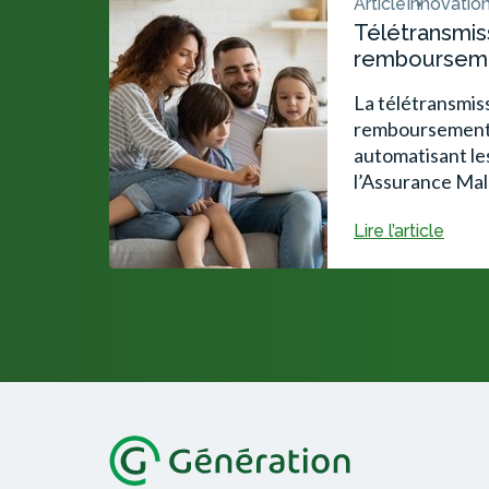
Article
Innovation
Télétransmiss
remboursemen
La télétransmiss
remboursement
automatisant le
l’Assurance Mal
Lire l’article