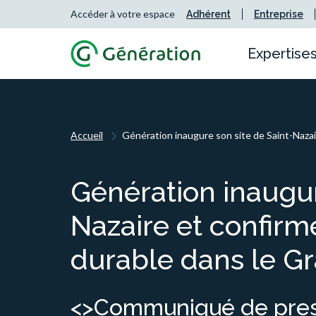
Accéder à votre espace
Adhérent
Entreprise
Expertise
Sant
Notre
Pourq
Prév
Notre
Nous 
Accueil
Génération inaugure son site de Saint-Naza
Servi
Notr
Nous 
Acco
Nous 
Nos c
Pilot
Votr
Le g
Génération inaugur
Prév
Diver
Gouv
Écos
Nazaire et confir
durable dans le G
<>Communiqué de press