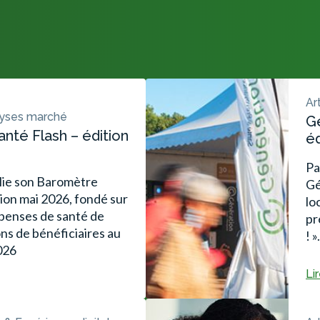
Ar
lyses marché
Gé
nté Flash – édition
éd
Pa
lie son Baromètre
Gé
tion mai 2026, fondé sur
lo
épenses de santé de
pr
ions de bénéficiaires au
! ».
026
Lir