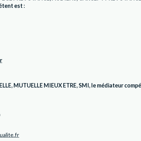
ent est :
r
E, MUTUELLE MIEUX ETRE, SMI, le médiateur compét
)
alite.fr