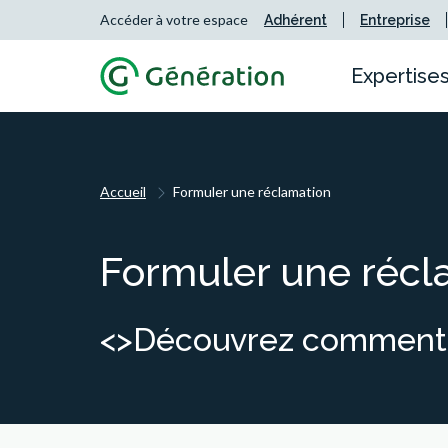
Accéder à votre espace
Adhérent
Entreprise
Expertise
Sant
Notre
Pourq
Prév
Notre
Nous 
Accueil
Formuler une réclamation
Servi
Notr
Nous 
Acco
Nous 
Nos c
Pilot
Votr
Le g
Formuler une récl
Prév
Diver
Gouv
Écos
<>Découvrez comment 