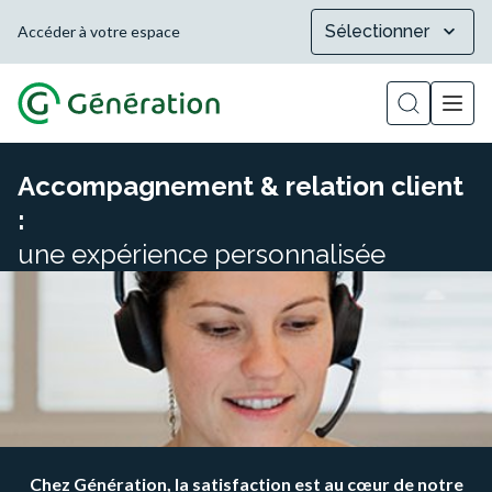
Sélectionner
Accéder à votre espace
Afficher la
Accompagnement & relation client
:
une expérience personnalisée
Chez Génération, la satisfaction est au cœur de notre