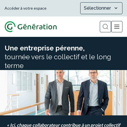
Sélectionner
Accéder à votre espace
Afficher la
Une entreprise pérenne,
tournée vers le collectif et le long
terme
« Ici, chaque collaborateur contribue à un projet collectif