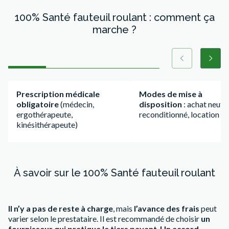
100% Santé fauteuil roulant : comment ça
marche ?
Précédent
Suiva
Diapositive numéro 1
Diapositive numéro 2
Diapositive numéro 3
Diapositive numéro 4
Prescription médicale
Modes de mise à
obligatoire
(médecin,
disposition
: achat neuf,
ergothérapeute,
reconditionné, location
kinésithérapeute)
À savoir sur le 100% Santé fauteuil roulant
Il n’y a pas de reste à charge
, mais
l’avance des frais
peut
varier selon le prestataire. Il est recommandé de choisir
un
fournisseur qui pratique le tiers payant
.
Un accord